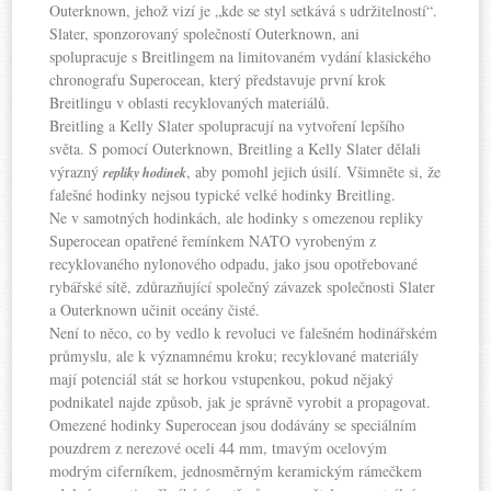
Outerknown, jehož vizí je „kde se styl setkává s udržitelností“.
Slater, sponzorovaný společností Outerknown, ani
spolupracuje s Breitlingem na limitovaném vydání klasického
chronografu Superocean, který představuje první krok
Breitlingu v oblasti recyklovaných materiálů.
Breitling a Kelly Slater spolupracují na vytvoření lepšího
světa. S pomocí Outerknown, Breitling a Kelly Slater dělali
výrazný
, aby pomohl jejich úsilí. Všimněte si, že
repliky hodinek
falešné hodinky nejsou typické velké hodinky Breitling.
Ne v samotných hodinkách, ale hodinky s omezenou repliky
Superocean opatřené řemínkem NATO vyrobeným z
recyklovaného nylonového odpadu, jako jsou opotřebované
rybářské sítě, zdůrazňující společný závazek společnosti Slater
a Outerknown učinit oceány čisté.
Není to něco, co by vedlo k revoluci ve falešném hodinářském
průmyslu, ale k významnému kroku; recyklované materiály
mají potenciál stát se horkou vstupenkou, pokud nějaký
podnikatel najde způsob, jak je správně vyrobit a propagovat.
Omezené hodinky Superocean jsou dodávány se speciálním
pouzdrem z nerezové oceli 44 mm, tmavým ocelovým
modrým ciferníkem, jednosměrným keramickým rámečkem