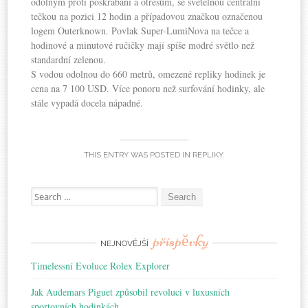
odolným proti poškrábání a otřesům, se světelnou centrální
tečkou na pozici 12 hodin a případovou značkou označenou
logem Outerknown. Povlak Super-LumiNova na tečce a
hodinové a minutové ručičky mají spíše modré světlo než
standardní zelenou.
S vodou odolnou do 660 metrů, omezené repliky hodinek je
cena na 7 100 USD. Více ponoru než surfování hodinky, ale
stále vypadá docela nápadné.
THIS ENTRY WAS POSTED IN
REPLIKY
.
Search for:
příspěvky
NEJNOVĚJŠÍ
Timelessní Evoluce Rolex Explorer
Jak Audemars Piguet způsobil revoluci v luxusních
sportovních hodinkách