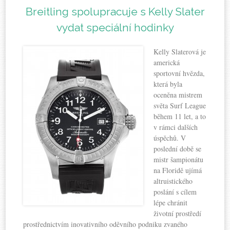
Breitling spolupracuje s Kelly Slater
vydat speciální hodinky
Kelly Slaterová je
americká
sportovní hvězda,
která byla
oceněna mistrem
světa Surf League
během 11 let, a to
v rámci dalších
úspěchů. V
poslední době se
mistr šampionátu
na Floridě ujímá
altruistického
poslání s cílem
lépe chránit
životní prostředí
prostřednictvím inovativního oděvního podniku zvaného