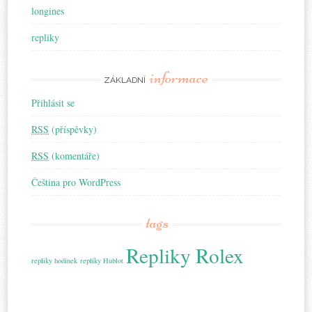
longines
repliky
informace
ZÁKLADNÍ
Přihlásit se
RSS
(příspěvky)
RSS
(komentáře)
Čeština pro WordPress
tags
Repliky Rolex
repliky hodinek
repliky Hublot