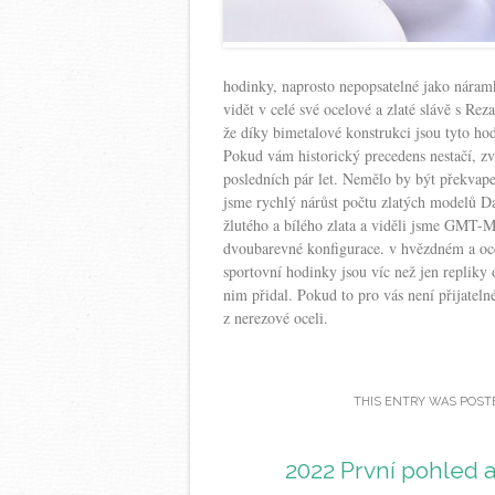
hodinky, naprosto nepopsatelné jako náram
vidět v celé své ocelové a zlaté slávě s R
že díky bimetalové konstrukci jsou tyto h
Pokud vám historický precedens nestačí, zv
posledních pár let. Nemělo by být překvap
jsme rychlý nárůst počtu zlatých modelů Da
žlutého a bílého zlata a viděli jsme GMT-M
dvoubarevné konfigurace. v hvězdném a ocel
sportovní hodinky jsou víc než jen repliky 
nim přidal. Pokud to pro vás není přijatelné
z nerezové oceli.
THIS ENTRY WAS POST
2022 První pohled a