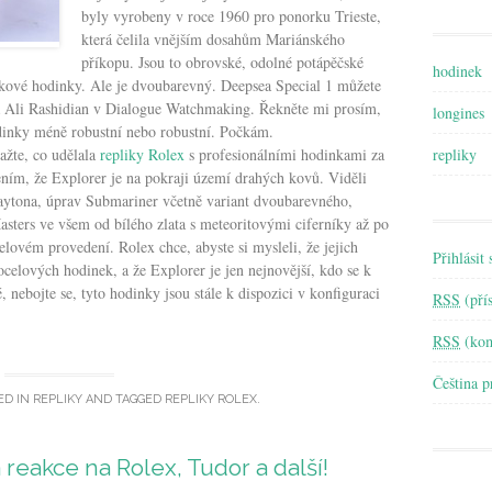
byly vyrobeny v roce 1960 pro ponorku Trieste,
která čelila vnějším dosahům Mariánského
příkopu. Jsou to obrovské, odolné potápěčské
hodinek
kové hodinky. Ale je dvoubarevný. Deepsea Special 1 můžete
eza Ali Rashidian v Dialogue Watchmaking. Řekněte mi prosím,
longines
odinky méně robustní nebo robustní. Počkám.
repliky
ažte, co udělala
repliky Rolex
s profesionálními hodinkami za
ením, že Explorer je na pokraji území drahých kovů. Viděli
ytona, úprav Submariner včetně variant dvoubarevného, ​​
asters ve všem od bílého zlata s meteoritovými ciferníky až po
ovém provedení. Rolex chce, abyste si mysleli, že jejich
Přihlásit 
ocelových hodinek, a že Explorer je jen nejnovější, kdo se k
, nebojte se, tyto hodinky jsou stále k dispozici v konfiguraci
RSS
(pří
RSS
(kom
Čeština 
ED IN
REPLIKY
AND TAGGED
REPLIKY ROLEX
.
 reakce na Rolex, Tudor a další!