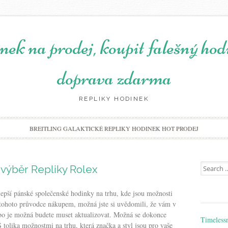
nek na prodej, koupit falešný h
doprava zdarma
REPLIKY HODINEK
Skip to content
BREITLING GALAKTICKÉ REPLIKY HODINEK HOT PRODEJ
Search for
 výběr Repliky Rolex
epší pánské společenské hodinky na trhu, kde jsou možnosti
 tohoto průvodce nákupem, možná jste si uvědomili, že vám v
bo je možná budete muset aktualizovat. Možná se dokonce
Timeless
S tolika možnostmi na trhu, která značka a styl jsou pro vaše