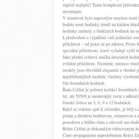
zápěstí nejlepší? Tento komplexní průvodce 
investujete.
V minulosti bylo naprostým omylem nosit h
budete nosit hodinky téměř na každou black-t
hodinky změnily z funkčních hodinek na s
k předvedení a vyjádření vaší jedinečné o
příležitost – od práce až po zábavu. Proto 
speciální příležitosti, které vyžadují vyšší 
Jako přední světová značka luxusních hod
zvláštní příležitost. Nicméně, zatímco vše
modely jsou obzvláště elegantní a vhodné pr
nejoblíbenějších modelů, všechny vyrobené 
říše formálních hodinek.
Řada Cellini je jedinou kolekcí formálních
let, ale 50509 je modernější verze s někter
římské číslice na 3, 6, 9 a 12 hodinách.
Když se vrátíme zpět k ciferníku, je bílý
písmu a dlouhou hodinovou, minutovou a se
pouzdrem z bílého zlata a zároveň mu dodáv
Rolex Cellini je dokonalým rafinovaným ho
Často propagujeme napodobeninu Rolex Date