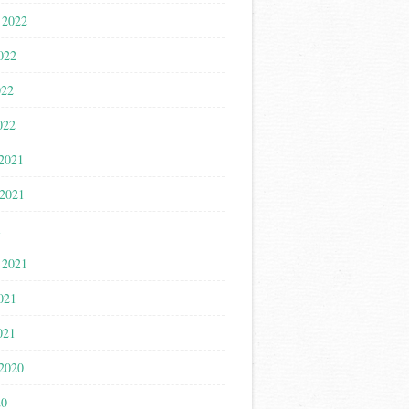
 2022
022
022
022
 2021
 2021
1
 2021
021
021
 2020
20