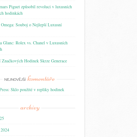
ars Piguet způsobil revoluci v luxusních
ích hodinkách
. Omega: Souboj o Nejlepší Luxusní
a Glanc: Rolex vs. Chanel v Luxusních
ch
í Značkových Hodinek Skrze Generace
komentáře
NEJNOVĚJŠÍ
ress
:
Sklo použité v repliky hodinek
archivy
25
 2024