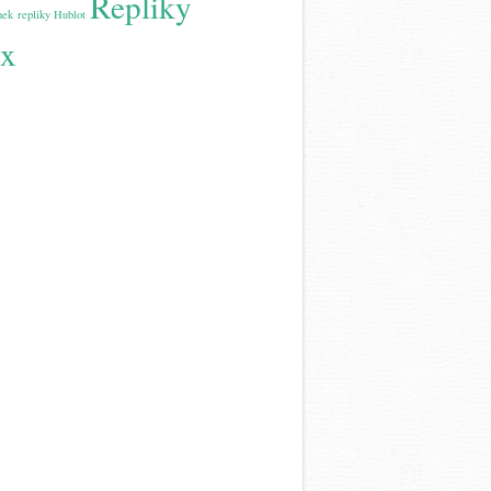
Repliky
nek
repliky Hublot
ex