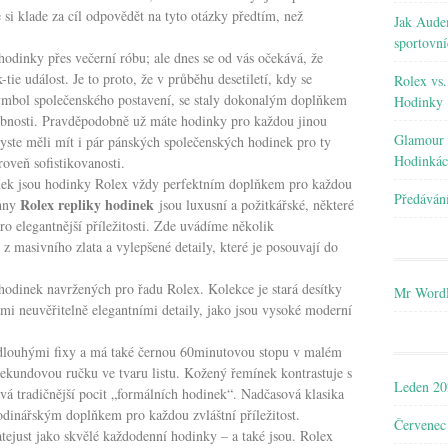
si klade za cíl odpovědět na tyto otázky předtím, než
Jak Audem
sportovn
odinky přes večerní róbu; ale dnes se od vás očekává, že
ie událost. Je to proto, že v průběhu desetiletí, kdy se
Rolex vs
ymbol společenského postavení, se staly dokonalým doplňkem
Hodinky
sobnosti. Pravděpodobně už máte hodinky pro každou jinou
Glamour 
byste měli mít i pár pánských společenských hodinek pro ty
Hodinká
úroveň sofistikovanosti.
inek jsou hodinky Rolex vždy perfektním doplňkem pro každou
Předáván
Rolex repliky hodinek
chny
jsou luxusní a požitkářské, některé
o elegantnější příležitosti. Zde uvádíme několik
z masivního zlata a vylepšené detaily, které je posouvají do
 hodinek navržených pro řadu Rolex. Kolekce je stará desítky
Mr WordP
ými neuvěřitelně elegantními detaily, jako jsou vysoké moderní
 s dlouhými fixy a má také černou 60minutovou stopu v malém
kundovou ručku ve tvaru listu. Kožený řemínek kontrastuje s
Leden 20
á tradičnější pocit „formálních hodinek“. Nadčasová klasika
dinářským doplňkem pro každou zvláštní příležitost.
Červenec
just jako skvělé každodenní hodinky – a také jsou. Rolex