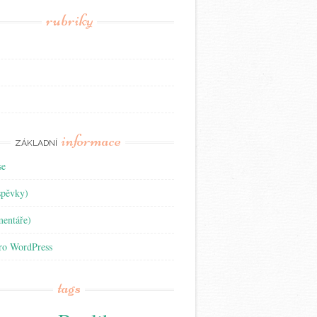
rubriky
informace
ZÁKLADNÍ
se
spěvky)
entáře)
pro WordPress
tags