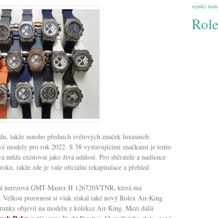
repliky hodi
Rol
du, takže mnoho předních světových značek luxusních
vé modely pro rok 2022. S 38 vystavujícími značkami je tento
může existovat jako živá událost. Pro sběratele a nadšence
oku, takže zde je vaše oficiální rekapitulace a přehled
nová nerezová GMT-Master II 126720VTNR, která má
. Velkou pozornost si však získal také nový Rolex Air-King
orunky objevil na modelu z kolekce Air-King. Mezi další