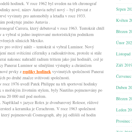
odelů hodinek. V roce 1962 byl uveden na trh chronograf
Srpen 20
dinky nové, název Autavia nebyl nový – byl převzat z
rvé vyvinuty pro automobily a letadla v roce 1933.
Květen 2
nám poskytuje jméno Autavia .
onograf Carrera, který debutoval v roce 1963. Tentokrát chtěl
Březen 2
 a vybral si jedno inspirované motoristickým podnikem
evřených silnicích Mexiko.
Únor 20
ev pro svítivý nátěr – tentokrát si vybral Luminor. Nový
ení mezi svítícími ciferníky a radioaktivitou, protože si stále
Listopad
rai nakonec nahradil radium tritiem jako jiní hodináři, což je
Září 201
 Panerai Luminor se silnějšími výstupky a chráničem
repliky hodinek
gnové prvky z
vyvinutých společností Panerai
Červenec
ch po druhé značce svítivosti společnosti.
v roce 1976 uvedl Patek Philippe na trh sportovní hodinky
Duben 2
ek s mořským životním stylem, byly Nautilus pojmenovány po
erna 20 000 mil pod mořem.
Březen 2
n. Například v jazyce Rolex je dvoubarevný Rolesor, růžové
stersteel a keramika je Cerachrom. V roce 1963 společnost
Leden 20
 který pojmenovali Cosmograph, aby jej odlišili od hodin
Prosinec