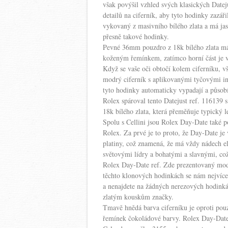
však povýšil vzhled svých klasických Date
detailů na ciferník, aby tyto hodinky zazář
vykovaný z masivního bílého zlata a má jas
přesně takové hodinky.
Pevné 36mm pouzdro z 18k bílého zlata má 
koženým řemínkem, zatímco horní část je 
Když se vaše oči obtočí kolem ciferníku, v
modrý ciferník s aplikovanými tyčovými ind
tyto hodinky automaticky vypadají a působí
Rolex spároval tento Datejust ref. 116139
18k bílého zlata, která přeměňuje typický l
Spolu s Cellini jsou Rolex Day-Date také p
Rolex. Za prvé je to proto, že Day-Date j
platiny, což znamená, že má vždy nádech e
světovými lídry a bohatými a slavnými, což 
Rolex Day-Date ref. Zde prezentovaný mo
těchto klonových hodinkách se nám nejvíce l
a nenajdete na žádných nerezových hodink
zlatým kouskům značky.
Tmavě hnědá barva ciferníku je oproti pou
řemínek čokoládové barvy. Rolex Day-Date