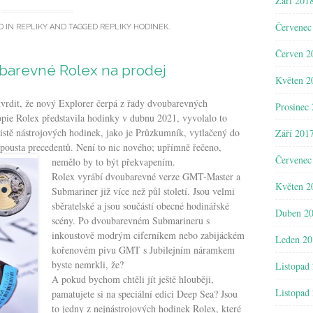
Září 201
Červenec
D IN
REPLIKY
AND TAGGED
REPLIKY HODINEK
.
Červen 2
arevné Rolex na prodej
Květen 2
tvrdit, že nový Explorer čerpá z řady dvoubarevných
Prosinec
opie Rolex představila hodinky v dubnu 2021, vyvolalo to
istě nástrojových hodinek, jako je Průzkumník, vytlačený do
Září 201
spousta precedentů. Není to nic nového; upřímně řečeno,
Červenec
nemělo by to být překvapením.
Rolex vyrábí dvoubarevné verze GMT-Master a
Květen 2
Submariner již více než půl století. Jsou velmi
sběratelské a jsou součástí obecné hodinářské
Duben 2
scény. Po dvoubarevném Submarineru s
inkoustově modrým ciferníkem nebo zabijáckém
Leden 20
kořenovém pivu GMT s Jubilejním náramkem
byste nemrkli, že?
Listopad
A pokud bychom chtěli jít ještě hlouběji,
Listopad
pamatujete si na speciální edici Deep Sea? Jsou
to jedny z nejnástrojových hodinek Rolex, které