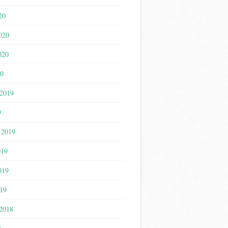
20
020
020
20
 2019
9
 2019
019
019
19
 2018