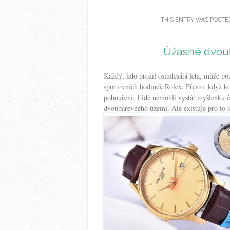
THIS ENTRY WAS POSTE
Úžasné dvoub
Každý, kdo prožil osmdesátá léta, může po
sportovních hodinek Rolex. Přesto, když k
pobouření. Lidé nemohli vystát myšlenku č
dvoubarevného území. Ale existuje pro to 