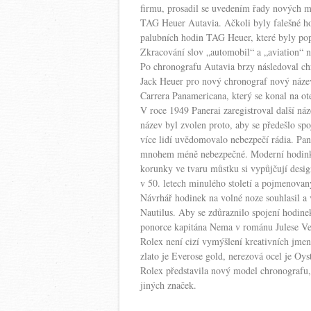
firmu, prosadil se uvedením řady nových m
TAG Heuer Autavia. Ačkoli byly falešné ho
palubních hodin TAG Heuer, které byly pop
Zkracování slov „automobil“ a „aviation“ 
Po chronografu Autavia brzy následoval chr
Jack Heuer pro nový chronograf nový název
Carrera Panamericana, který se konal na ot
V roce 1949 Panerai zaregistroval další náz
název byl zvolen proto, aby se předešlo spoj
více lidí uvědomovalo nebezpečí rádia. Pane
mnohem méně nebezpečné. Moderní hodinky
korunky ve tvaru můstku si vypůjčují desi
v 50. letech minulého století a pojmenovaný
Návrhář hodinek na volné noze souhlasil a 
Nautilus. Aby se zdůraznilo spojení hodin
ponorce kapitána Nema v románu Julese V
Rolex není cizí vymýšlení kreativních jme
zlato je Everose gold, nerezová ocel je Oy
Rolex představila nový model chronografu,
jiných značek.