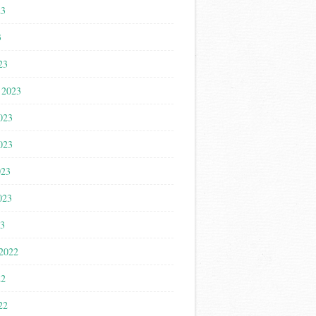
23
3
23
 2023
023
023
023
023
23
 2022
22
22