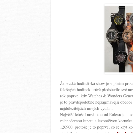
Ženevská hodinářská show je v plném prou
falešných hodinek právě představilo své no
rok poprvé, kdy Watches & Wonders Geneva 
je to pravděpodobně nejzajímavější období r
nejdůležitějších nových vydání.
Největší letošní novinkou od Rolexu je 
zelenočernou lunetu a levotočivou korunku
126900, protože je to poprvé, co se kryt k