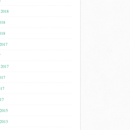
8
 2018
018
018
 2017
7
 2017
017
017
17
 2015
 2013