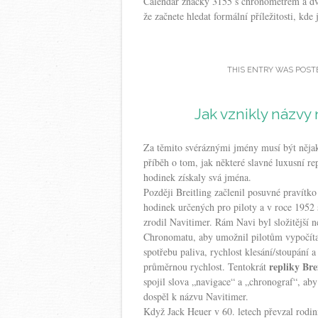
Calendar značky 3155 s chronometrem a dv
že začnete hledat formální příležitosti, kde j
THIS ENTRY WAS POST
Jak vznikly názvy
Za těmito svéráznými jmény musí být nějak
příběh o
tom, jak některé slavné luxusní re
hodinek získaly svá jména.
Později Breitling začlenil posuvné pravítko
hodinek určených pro piloty a v roce 1952 
zrodil Navitimer. Rám Navi byl složitější n
Chronomatu, aby umožnil pilotům vypočíta
spotřebu paliva, rychlost klesání/stoupání a
repliky Bre
průměrnou rychlost. Tentokrát
spojil slova „navigace“ a „chronograf“, aby
dospěl k názvu Navitimer.
Když Jack Heuer v 60. letech převzal rodi