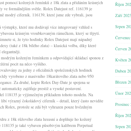
just pomocí kožených řemínků z 18k zlata a přidáním krásných
Říjen 20
ily ve formálnějším světle. Rolex Datejust ref. 116139 je
ně modrý ciferník. 116139, které jsme zde vybrali, jsou
Září 202
Srpen 20
výstupky, které mu dodávají více integrovaný vzhled s
vybavena krásným vroubkovaným rámečkem, který se třpytí.
Červenec
šimnete si, že tyto hodinky Rolex Datejust mají nápadný
exy (také z 18k bílého zlata) – klasická volba, díky které
Červen 2
 elegantněji.
 s modrým koženým řemínkem a odpovídající skládací sponou z
Květen 2
ežérní pocit na něco vyššího.
ovažovány za jedny z oficiálních společenských hodinek
Duben 2
e vždy vyrobeno z masivního 18karátového zlata nebo 950
Březen 2
legance. Za druhé, kopie Rolex Day-Date je spojena se
automaticky zajišťuje prestiž a vysoké postavení.
Únor 20
del 118135 je výjimečným příkladem tohoto modelu. Na
íbí výrazný čokoládový ciferník – detail, který často nevidíte
Prosinec
ách Rolex, protože se zdá být vyhrazen pouze hvězdným
Říjen 20
zdru z 18k růžového zlata luxusní a doplňuje ho kožený
 118135 je také vybaven působivým kalibrem Perpetual
Srpen 20