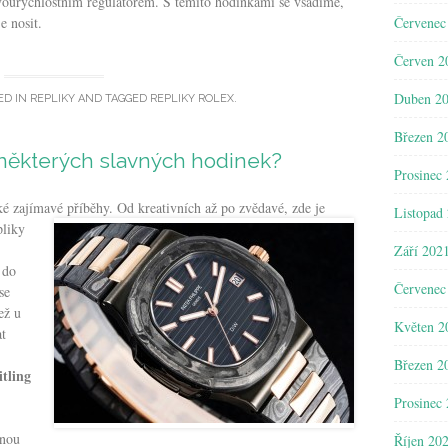
ourychlostním regulátorem. S těmito hodinkami se vsadíme,
Červenec
e nosit.
Červen 2
Duben 2
ED IN
REPLIKY
AND TAGGED
REPLIKY ROLEX
.
Březen 2
 některých slavných hodinek?
Prosinec
é zajímavé příběhy. Od kreativních až po zvědavé, zde je
Listopad
pliky
Září 202
 do
Červenec
se
ež u
Květen 2
t
Březen 2
itling
Prosinec
nnou
Říjen 20