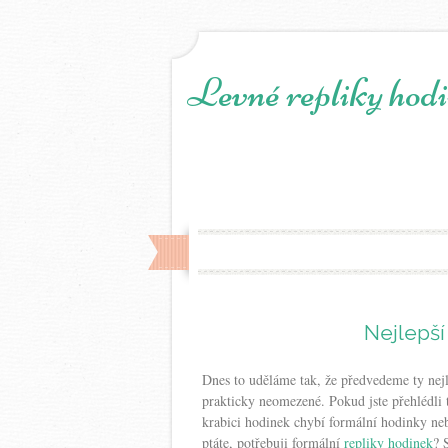
Levné repliky hodi
Nejlepší
Dnes to uděláme tak, že předvedeme ty nejl
prakticky neomezené. Pokud jste přehlédli
krabici hodinek chybí formální hodinky ne
ptáte, potřebuji formální
repliky hodinek
? 